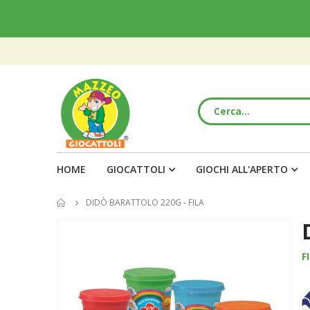
HOME
GIOCATTOLI
GIOCHI ALL'APERTO
DIDÒ BARATTOLO 220G - FILA
Vai
alla
F
fine
della
galleria
di