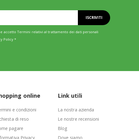
ISCRIVITI
e accetto Termini relativi al trattamento dei dati personali
cy Policy
*
hopping online
Link utili
rmini e condizioni
La nostra azienda
chiesta di reso
Le nostre recensioni
ome pagare
Blog
formativa Privacy
Dove siamo