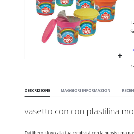
immagini
L
S
Vai
S
all'inizio
della
galleria
DESCRIZIONE
MAGGIORI INFORMAZIONI
RECEN
di
immagini
vasetto con con plastilina mod
Dai libero sfogo alla tua creatività con la nuovissima pa