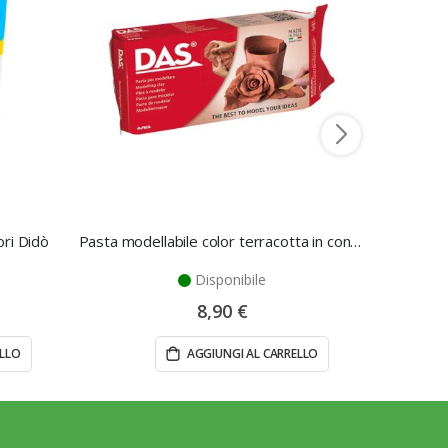
ori Didò
Pasta modellabile color terracotta in confezione da 500gr - Das
Disponibile
8,90 €
ELLO
AGGIUNGI AL CARRELLO