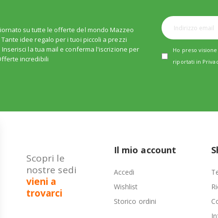
iornato su tutte le offerte del mondo Mazzeo
. Tante idee regalo per i tuoi piccoli a prezzi
i. Inserisci la tua mail e conferma l'iscrizione per
Ho preso visione 
fferte incredibili
riportati in
Priva
Il mio account
S
Scopri le
nostre sedi
Accedi
Te
vieni a
Wishlist
Ri
trovarci
Storico ordini
C
In