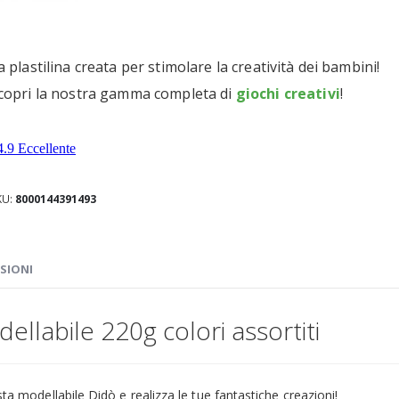
a plastilina creata per stimolare la creatività dei bambini!
copri la nostra gamma completa di
giochi creativi
!
KU
8000144391493
SIONI
ellabile 220g colori assortiti
sta modellabile Didò e realizza le tue fantastiche creazioni!