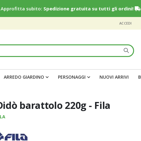
Approfitta subito:
Spedizione gratuita su tutti gli ordini!
ACCEDI
ARREDO GIARDINO
PERSONAGGI
NUOVI ARRIVI
B
Didò barattolo 220g - Fila
ILA