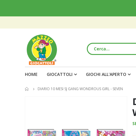
HOME
GIOCATTOLI
GIOCHI ALL'APERTO
DIARIO 10 MESI SJ GANG WONDROUS GIRL - SEVEN
Vai
alla
fine
della
S
galleria
di