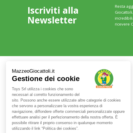
Resta agg
Iscriviti alla
Giocattoli
Newsletter
incredibil
ricevere O
Servizio clienti
+39 3480437875
TEL:
ORARI LUN - VEN: