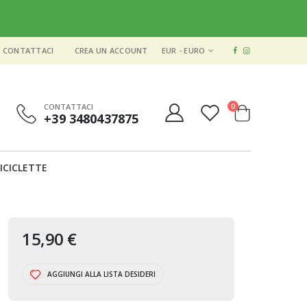
VALUTA
CONTATTACI
CREA UN ACCOUNT
EUR - EURO
elementi
CONTATTACI
0
+39 3480437875
Cart
ICICLETTE
15,90 €
AGGIUNGI ALLA LISTA DESIDERI