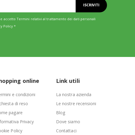
ISCRIVITI
e accetto Termini relativi al trattamento dei dati personali
cy Policy
*
hopping online
Link utili
rmini e condizioni
La nostra azienda
chiesta di reso
Le nostre recensioni
ome pagare
Blog
formativa Privacy
Dove siamo
okie Policy
Contattaci