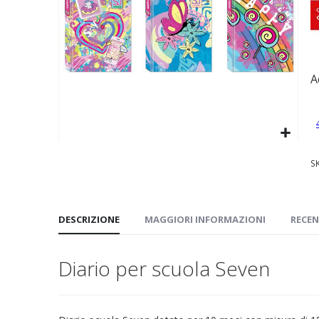
immagini
A
Vai
S
all'inizio
della
galleria
di
DESCRIZIONE
MAGGIORI INFORMAZIONI
RECEN
immagini
Diario per scuola Seven