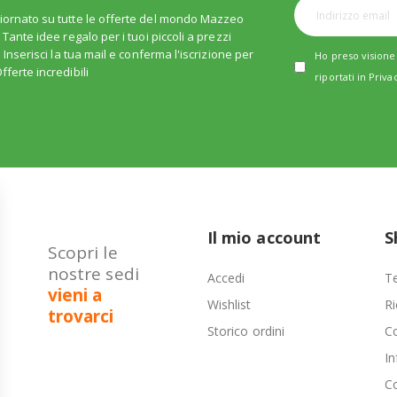
iornato su tutte le offerte del mondo Mazzeo
. Tante idee regalo per i tuoi piccoli a prezzi
i. Inserisci la tua mail e conferma l'iscrizione per
Ho preso visione 
fferte incredibili
riportati in
Priva
Il mio account
S
Scopri le
nostre sedi
Accedi
Te
vieni a
Wishlist
Ri
trovarci
Storico ordini
C
In
Co