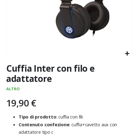
Vai
Cuffia Inter con filo e
all'inizio
della
adattatore
galleria
di
ALTRO
immagini
19,90 €
Tipo di prodotto
: cuffia con fili
Contenuto confezione
: cuffia+cavetto aux con
adattatore tipo c