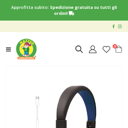
Approfitta subito:
Spedizione gratuita su tutti gli
ordini!
elementi
0
Toggle
Cart
Nav
Vai
alla
fine
della
galleria
di
immagini