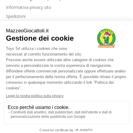
Informativa privacy sito
Spedizioni
Link utili
La nostra azienda
Le nostre recensioni
Blog
Dove siamo
Contattaci
I nostri marchi
FAQ
© Toys srl - via Foggia km 0,500 71016 San Severo - FG - P.IVA / C.F.
03632130716