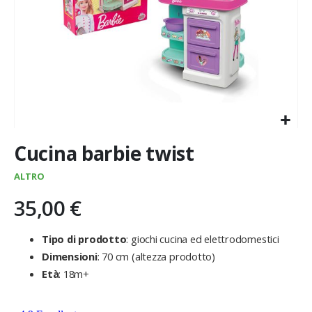
Vai
Cucina barbie twist
all'inizio
della
ALTRO
galleria
di
35,00 €
immagini
Tipo di prodotto
: giochi cucina ed elettrodomestici
Dimensioni
: 70 cm (altezza prodotto)
Età
: 18m+