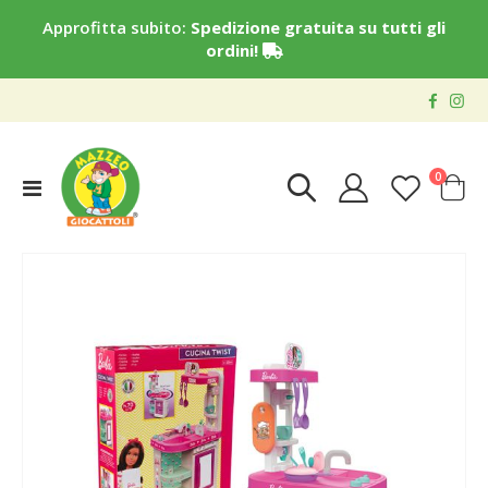
Approfitta subito:
Spedizione gratuita su tutti gli
ordini!
elementi
0
Toggle
Cart
Nav
Vai
alla
fine
della
galleria
di
immagini