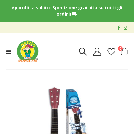
Approfitta subito:
Spedizione gratuita su tutti gli
ordini!
elementi
0
Toggle
Cart
Nav
Vai
alla
fine
della
galleria
di
immagini