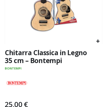
Vai
Chitarra Classica in Legno
all'inizio
della
35 cm – Bontempi
galleria
di
BONTEMPI
immagini
25,00 €