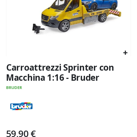
Vai
Carroattrezzi Sprinter con
all'inizio
della
Macchina 1:16 - Bruder
galleria
di
BRUDER
immagini
59,90 €