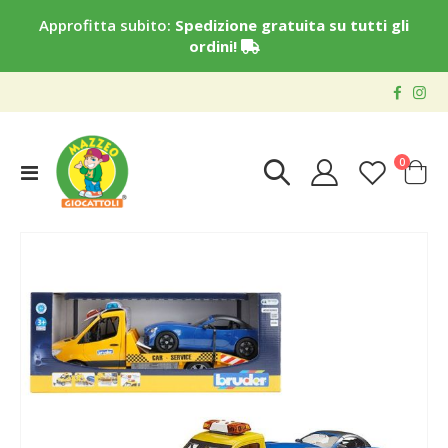
Approfitta subito:
Spedizione gratuita su tutti gli
ordini!
elementi
0
Toggle
Cart
Nav
Vai
alla
fine
della
galleria
di
immagini