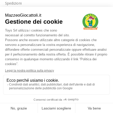
Spedizioni
Link utili
La nostra azienda
Le nostre recensioni
Blog
Dove siamo
Contattaci
I nostri marchi
FAQ
© Toys srl - via Foggia km 0,500 71016 San Severo - FG - P.IVA / C.F.
03632130716