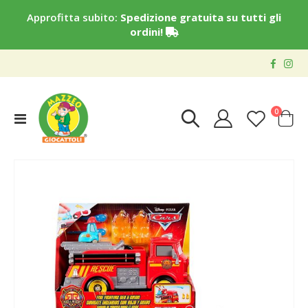
Approfitta subito:
Spedizione gratuita su tutti gli
ordini!
elementi
0
Toggle
Cart
Nav
Vai
alla
fine
della
galleria
di
immagini