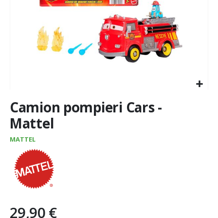
Vai
Camion pompieri Cars -
all'inizio
della
Mattel
galleria
di
MATTEL
immagini
29,90 €