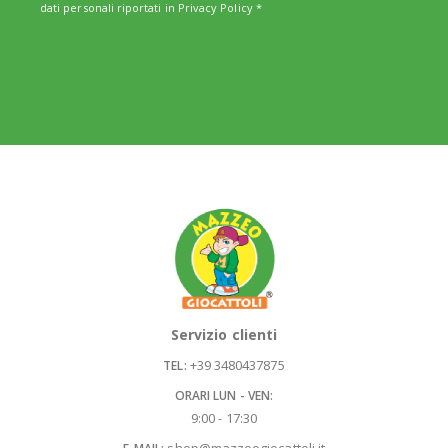
dati personali riportati in
Privacy Policy
*
Servizio clienti
+39 3480437875
TEL:
ORARI LUN - VEN:
9:00 - 17:30
shop@mazzeogiocattoli.it