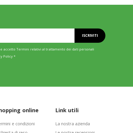
ISCRIVITI
e accetto Termini relativi al trattamento dei dati personali
cy Policy
*
hopping online
Link utili
rmini e condizioni
La nostra azienda
chiesta di reso
Le nostre recensioni