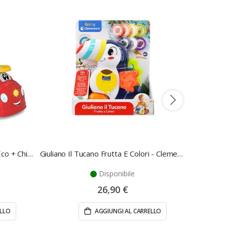
Macchina Cavalcabile All Around Eco + Chicco
Giuliano Il Tucano Frutta E Colori - Clementoni
Disponibile
26,90 €
ELLO
AGGIUNGI AL CARRELLO