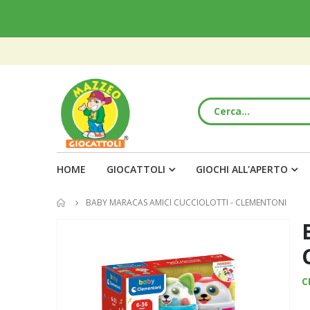
HOME
GIOCATTOLI
GIOCHI ALL'APERTO
BABY MARACAS AMICI CUCCIOLOTTI - CLEMENTONI
Vai
alla
fine
della
C
galleria
di