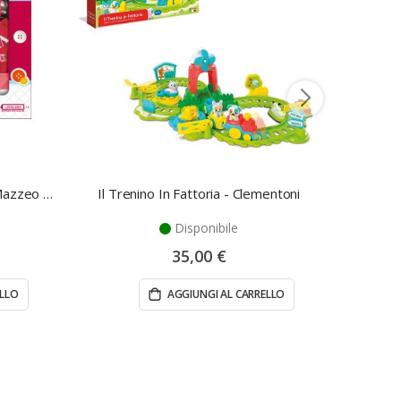
Macchina da cucire giocattolo - Mazzeo Giocattoli
Il Trenino In Fattoria - Clementoni
Disponibile
35,00 €
ELLO
AGGIUNGI AL CARRELLO