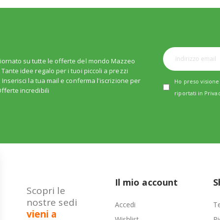
iornato su tutte le offerte del mondo Mazzeo
. Tante idee regalo per i tuoi piccoli a prezzi
i. Inserisci la tua mail e conferma l'iscrizione per
Ho preso visione 
fferte incredibili
riportati in
Priva
Il mio account
S
Scopri le
nostre sedi
Accedi
Te
vieni a
Wishlist
Ri